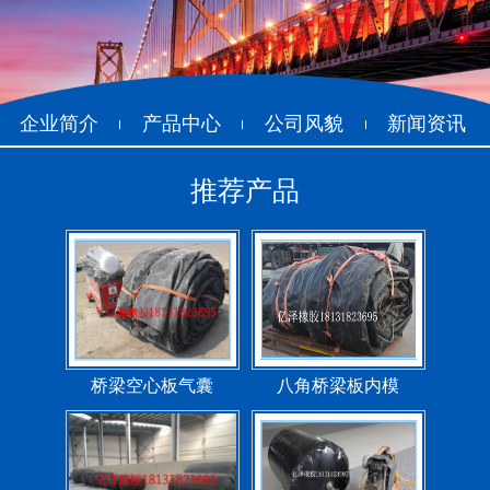
200*25米圆形桥梁气囊
390*14米的圆形充气芯
模
企业简介
产品中心
公司风貌
新闻资讯
推荐产品
空心板内模
桥梁空心板气囊
桥梁空心板气囊
八角桥梁板内模