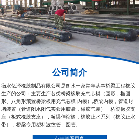
板式橡胶伸缩缝
C型桥梁伸缩缝
公司简介
200*25米圆形桥梁气囊
390*14米的圆形充气芯
衡水亿泽橡胶制品有限公司是衡水一家常年从事桥梁工程橡胶
模
生产的公司：主要生产各类桥梁橡胶充气芯模（圆形，椭圆
形、八角形预置桥梁板用充气芯模-内模）,桥梁内模，管道封
堵装置（管道闭水闭气实验用胶囊，橡胶气囊），桥梁橡胶支
座（板式橡胶支座），桥梁伸缩缝，橡胶止水系列（橡胶止水
带），桥梁专用塑料波纹管、圆管。 ...
空心板内模
桥梁空心板气囊
点击查看更多