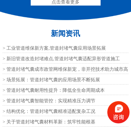
点击查看更多
新闻资讯
矩形板式橡胶支座
圆形板式橡胶支座
> 工业管道维保新方案,管道封堵气囊应用场景拓展
> 新旧管道改造封堵难点,管道封堵气囊适配异形管道施工
> 管道封堵气囊成市政管网维保新宠，非开挖技术助力城市高
效运
> 场景拓展：管道封堵气囊的应用场景不断拓展
圆形四氟板橡胶支座
矩形四氟板滑动橡胶支
> 管道封堵气囊耐用性提升：降低全生命周期成本
座
> 管道封堵气囊智能管控：实现精准压力调节
> 结构优化：管道封堵气囊精准适配复杂工况
> 关于管道封堵气囊材料革新：筑牢性能根基
铁路盆式支座
公路盆式橡胶支座